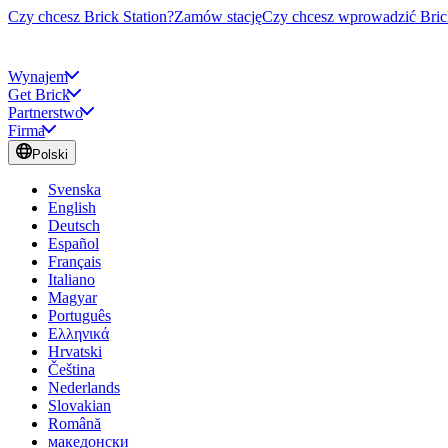
Czy chcesz Brick Station?
Zamów stację
Czy chcesz wprowadzić Bric
Wynajem
Get Brick
Partnerstwo
Firma
Polski
Svenska
English
Deutsch
Español
Français
Italiano
Magyar
Português
Ελληνικά
Hrvatski
Čeština
Nederlands
Slovakian
Română
македонски