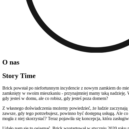
O nas
Story Time
Brick powstał po niefortunnym incydencie z nowym zamkiem do miesz
zamknięty w swoim mieszkaniu - przynajmniej mamy taką nadzieję. 
gdy jesteś w domu, ale co robisz, gdy jesteś poza domem?
Z własnego doświadczenia możemy powiedzieć, że ludzie zaczynają 
zawsze, gdy tego potrzebujesz, powinno być dostępną usługą. Ale co
mogła z niej skorzystać? Teraz pojawiła się koncepcja, która zasługiw
Udało nam się to osiągnąć. Brick wystartował w styczniu 2020 roku 