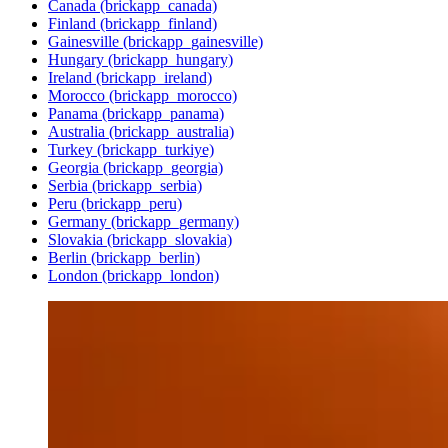
Canada (brickapp_canada)
Finland (brickapp_finland)
Gainesville (brickapp_gainesville)
Hungary (brickapp_hungary)
Ireland (brickapp_ireland)
Morocco (brickapp_morocco)
Panama (brickapp_panama)
Australia (brickapp_australia)
Turkey (brickapp_turkiye)
Georgia (brickapp_georgia)
Serbia (brickapp_serbia)
Peru (brickapp_peru)
Germany (brickapp_germany)
Slovakia (brickapp_slovakia)
Berlin (brickapp_berlin)
London (brickapp_london)