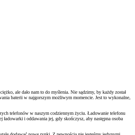
ężko, ale dało nam to do myślenia. Nie sądzimy, by każdy został
wania baterii w najgorszym możliwym momencie. Jest to wykonalne,
aszych telefonów w naszym codziennym życiu. Ładowanie telefonu
j ładowarki i oddawania jej, gdy skończysz, aby następna osoba
 stale dodawać nowe rynki. Z pewnością nie jesteśmy jedynymi,