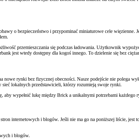
 obawy o bezpieczeństwo i przypominać miniaturowe cele więzienne. Jes
lem.
możliwość przemieszczania się podczas ładowania. Użytkownik wypoży
erbank jest wtedy dostępny dla kogoś innego. To dzielenie się bez cięża
 nowe rynki bez fizycznej obecności. Nasze podejście nie polega wy
sieć lokalnych przedstawicieli, którzy rozumieją swoje rynki.
ę, aby wypełnić lukę między Brick a unikalnymi potrzebami każdego 
on internetowych i blogów. Jeśli nie ma go na poniższej liście, jest 
owych i blogów.