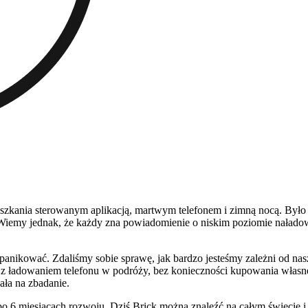
kania sterowanym aplikacją, martwym telefonem i zimną nocą. Było ci
Wiemy jednak, że każdy zna powiadomienie o niskim poziomie nałado
panikować. Zdaliśmy sobie sprawę, jak bardzo jesteśmy zależni od n
 z ładowaniem telefonu w podróży, bez konieczności kupowania własne
ała na zbadanie.
po 6 miesiącach rozwoju. Dziś Brick można znaleźć na całym świecie i