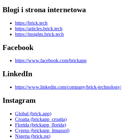
Blogi i strona internetowa
https://brick.tech
https://articles.brick.tech
https://insights.brick.tech
Facebook
https://www.facebook.com/brickapp
LinkedIn
https://www.linkedin.com/company/brick-technology/
Instagram
Global (brick.app)
Croatia (brickapp_croatia)
Florida (brickapp_florida)
Cyprus (brickapp_limassol)
Nigeria (brick.ng)