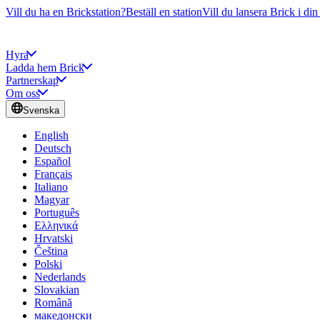
Vill du ha en Brickstation?
Beställ en station
Vill du lansera Brick i din
Hyra
Ladda hem Brick
Partnerskap
Om oss
Svenska
English
Deutsch
Español
Français
Italiano
Magyar
Português
Ελληνικά
Hrvatski
Čeština
Polski
Nederlands
Slovakian
Română
македонски