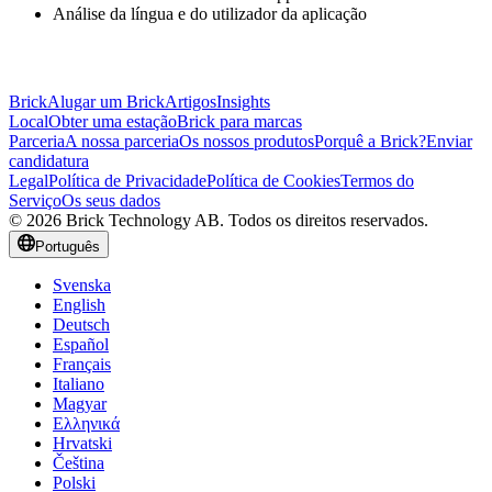
Análise da língua e do utilizador da aplicação
Brick
Alugar um Brick
Artigos
Insights
Local
Obter uma estação
Brick para marcas
Parceria
A nossa parceria
Os nossos produtos
Porquê a Brick?
Enviar
candidatura
Legal
Política de Privacidade
Política de Cookies
Termos do
Serviço
Os seus dados
© 2026 Brick Technology AB. Todos os direitos reservados.
Português
Svenska
English
Deutsch
Español
Français
Italiano
Magyar
Ελληνικά
Hrvatski
Čeština
Polski