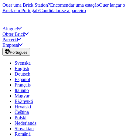
Quer uma Brick Station?
Encomendar uma estação
Quer lançar o
Brick em Portugal?
Candidatar-se a parceiro
Aluguer
Obter Brick
Parceria
Empresa
Português
Svenska
English
Deutsch
Español
Français
Italiano
Magyar
Ελληνικά
Hrvatski
Čeština
Polski
Nederlands
Slovakian
Română