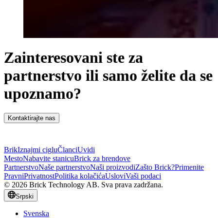
Zainteresovani ste za
partnerstvo ili samo želite da se
upoznamo?
Kontaktirajte nas
Brik
Iznajmi ciglu
Članci
Uvidi
Mesto
Nabavite stanicu
Brick za brendove
Partnerstvo
Naše partnerstvo
Naši proizvodi
Zašto Brick?
Primenite
Pravni
Privatnost
Politika kolačića
Uslovi
Vaši podaci
© 2026 Brick Technology AB. Sva prava zadržana.
Srpski
Svenska