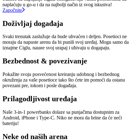
naplaćuju u go-u i da na najbolji način iz svog iskustva!
Započnite
Doživljaj događaja
Svaki trenutak zaslužuje da bude uhvaćen i deljen. Posetioci ne
moraju da napuste arenu da bi punili svoj uređaj. Mogu samo da
iznajme Ciglu, nauиe svoj uraрaj i uћivaju u dogaрaju.
Bezbednost & povezivanje
Pokažite svoju posvećenost kreiranju udobnog i bezbednog
okruženja za vaše posetioce tako što ćete im pomoći da ostanu
povezani pre, tokom i posle događaja.
Prilagodljivost uređaja
Naše 3-in-1 powerbanks dolaze sa punjačima dostupnim za
Android, iPhone i Type-C. Niko ne mora da brine da će neći
bateriju!
Neke od naših arena