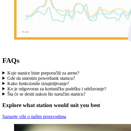
FAQs
Koje stanice biste preporučili za arene?
Gde da smestim powerbank stanicu?
Kako funkcioniše iznajmljivanje?
Ko je odgovoran za korisničku podršku i održavanje?
Šta će se desiti nakon što naručim stanicu?
Explore what station would suit you best
Saznajte više o našim proizvodima