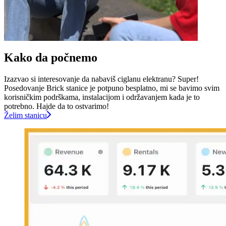
Kako da počnemo
Izazvao si interesovanje da nabaviš ciglanu elektranu? Super!
Posedovanje Brick stanice je potpuno besplatno, mi se bavimo svim
korisničkim podrškama, instalacijom i održavanjem kada je to
potrebno. Hajde da to ostvarimo!
Želim stanicu