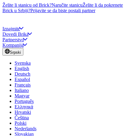
Želite li stanicu od Brick?
Naručite stanicu
Želite li da pokrenete
Brick u Srbiji?
Prijavite se da biste postali partner
Iznajmite
Dovedi Brika
Partnerstvo
Kompanija
Srpski
Svenska
English
Deutsch
Español
Français
Italiano
Magyar
Português
Ελληνικά
Hrvatski
Čeština
Polski
Nederlands
Slovakian