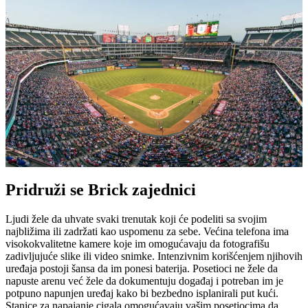
Pridruži se Brick zajednici
Ljudi žele da uhvate svaki trenutak koji će podeliti sa svojim
najbližima ili zadržati kao uspomenu za sebe. Većina telefona ima
visokokvalitetne kamere koje im omogućavaju da fotografišu
zadivljujuće slike ili video snimke. Intenzivnim korišćenjem njihovih
uređaja postoji šansa da im ponesi baterija. Posetioci ne žele da
napuste arenu već žele da dokumentuju događaj i potreban im je
potpuno napunjen uređaj kako bi bezbedno isplanirali put kući.
Stanice za napajanje cigala omogućavaju vašim posetiocima da