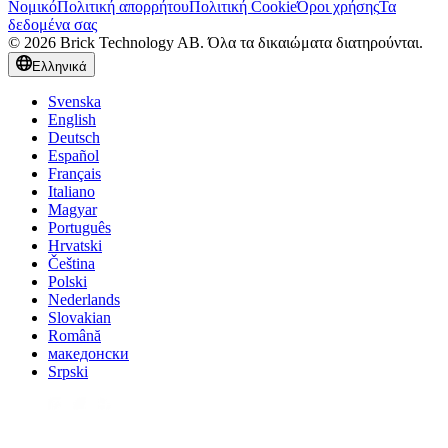
Νομικό
Πολιτική απορρήτου
Πολιτική Cookie
Όροι χρήσης
Τα
δεδομένα σας
© 2026 Brick Technology AB. Όλα τα δικαιώματα διατηρούνται.
Ελληνικά
Svenska
English
Deutsch
Español
Français
Italiano
Magyar
Português
Hrvatski
Čeština
Polski
Nederlands
Slovakian
Română
македонски
Srpski