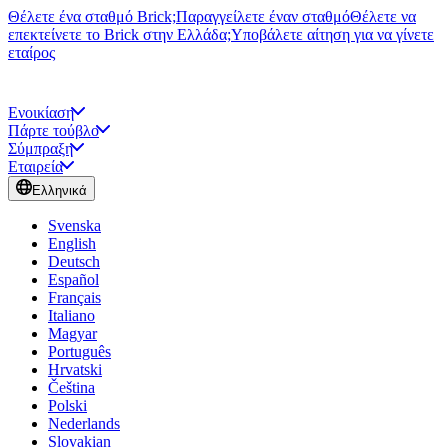
Θέλετε ένα σταθμό Brick;
Παραγγείλετε έναν σταθμό
Θέλετε να
επεκτείνετε το Brick στην Ελλάδα;
Υποβάλετε αίτηση για να γίνετε
εταίρος
Ενοικίαση
Πάρτε τούβλο
Σύμπραξη
Εταιρεία
Ελληνικά
Svenska
English
Deutsch
Español
Français
Italiano
Magyar
Português
Hrvatski
Čeština
Polski
Nederlands
Slovakian