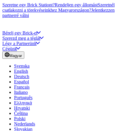
Szeretne egy Brick Stationt?
Rendeljen egy állomást
Szeretnél
csatlakozni a törekvéseinkhez Magyarországon?
Jelentkezzen
partnerré válni
Bérelj egy Brick-et
Szerezd meg a téglát
Légy a Partnerünk
Cégünk
Magyar
Svenska
English
Deutsch
Español
Français
Italiano
Português
Ελληνικά
Hrvatski
Čeština
Polski
Nederlands
Slovakian