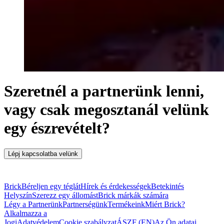
Szeretnél a partnerünk lenni,
vagy csak megosztanál velünk
egy észrevételt?
Lépj kapcsolatba velünk
Brick
Béreljen egy téglát
Hírek és érdekességek
Betekintés
Helyszín
Szerezz egy állomást
Brick márkák számára
Légy a Partnerünk
Partnerségünk
Termékeink
Miért Brick?
Alkalmazza a
Jogi
Adatvédelem
Cookie szabályzat
ÁSZF (EN)
Az Ön adatai