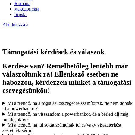
Română
македонски
Srpski
Alkalmazza a
Támogatási kérdések és válaszok
Kérdése van? Remélhetőleg lentebb már
válaszoltunk rá! Ellenkező esetben ne
habozzon, kérdezzen minket a támogatási
csevegésünkön!
Mi a teendő, ha a foglalási összeget felszámították, de nem dobták
ki a powerbankot?
Mi a teendő, ha visszaadom a powerbankot, de a bérleti díj még
mindig aktív?
Mi a teendő, ha túl sokat számoltak fel és/vagy visszatérítést
szeretnék kérni?