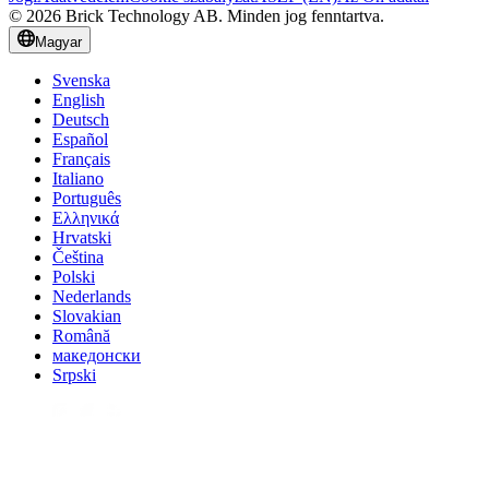
© 2026 Brick Technology AB. Minden jog fenntartva.
Magyar
Svenska
English
Deutsch
Español
Français
Italiano
Português
Ελληνικά
Hrvatski
Čeština
Polski
Nederlands
Slovakian
Română
македонски
Srpski