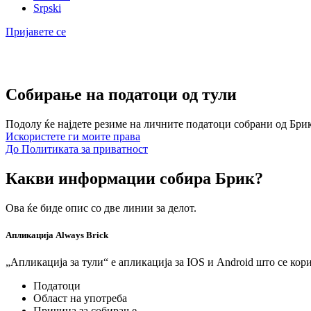
Srpski
Пријавете се
Собирање на податоци од тули
Подолу ќе најдете резиме на личните податоци собрани од Брик
Искористете ги моите права
До Политиката за приватност
Какви информации собира Брик?
Ова ќе биде опис со две линии за делот.
Апликација Always Brick
„Апликација за тули“ е апликација за IOS и Android што се ко
Податоци
Област на употреба
Причина за собирање