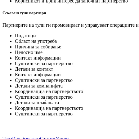
Корисникот и Брик интерес да започнат партнерство
Секогаш тули партнери
Партнерите на тули ги промовираат и управуваат операциите н
Податоци
Област на употреба
Причина за собирање
Целосно име
Контакт информации
Суштински за партнерство
Детали за контакт
Контакт информации
Суштински за партнерство
Детали за компанијата
Координација на партнерството
Суштински за партнерство
Детали за плаќањата
Координација на партнерството
Суштински за партнерство
Тула
Изнајми тула
Статии
Увиди