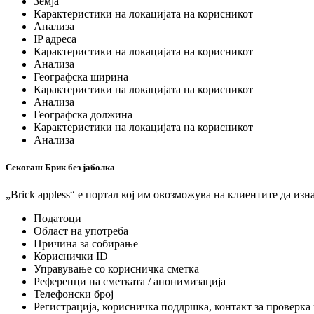
Земја
Карактеристики на локацијата на корисникот
Анализа
IP адреса
Карактеристики на локацијата на корисникот
Анализа
Географска ширина
Карактеристики на локацијата на корисникот
Анализа
Географска должина
Карактеристики на локацијата на корисникот
Анализа
Секогаш Брик без јаболка
„Brick appless“ е портал кој им овозможува на клиентите да из
Податоци
Област на употреба
Причина за собирање
Кориснички ID
Управување со корисничка сметка
Референци на сметката / анонимизација
Телефонски број
Регистрација, корисничка поддршка, контакт за проверка 