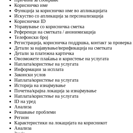
Корисничко име
Функција за корисничко име во апликацијата
Искуство со апликација за персонализација
Кориснички ID
Управување со корисничка сметка
Референци на сметката / анонимизација
Телефонски број
Регистрација, корисничка поддршка, контакт за проверка 
Детали за најавување/верификација на сметката
Детали за платежна картичка
Овозможете плаќања и користење на услугата
Наплата/користење на услугата
Информации за исплата
Законски услов
Наплата/користење на услугата
Историја на изнајмување
Почетна/крајна локација за изнајмување
Наплата/користење на услугата
ID на уред
Анализа
Решавање проблеми
Регион
Карактеристики на локацијата на корисникот
Анализа