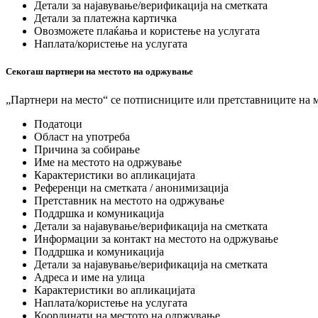
Детали за најавување/верификација на сметката
Детали за платежна картичка
Овозможете плаќања и користење на услугата
Наплата/користење на услугата
Секогаш партнери на местото на одржување
„Партнери на место“ се потписниците или претставниците на м
Податоци
Област на употреба
Причина за собирање
Име на местото на одржување
Карактеристики во апликацијата
Референци на сметката / анонимизација
Претставник на местото на одржување
Поддршка и комуникација
Детали за најавување/верификација на сметката
Информации за контакт на местото на одржување
Поддршка и комуникација
Детали за најавување/верификација на сметката
Адреса и име на улица
Карактеристики во апликацијата
Наплата/користење на услугата
Координати на местото на одржување