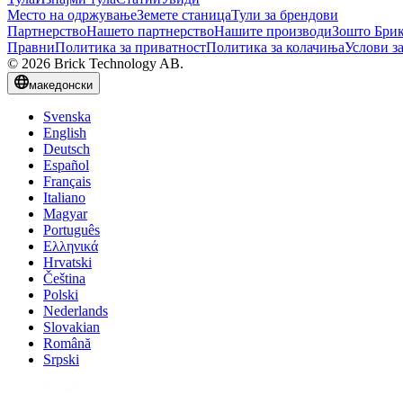
Место на одржување
Земете станица
Тули за брендови
Партнерство
Нашето партнерство
Нашите производи
Зошто Бри
Правни
Политика за приватност
Политика за колачиња
Услови з
© 2026 Brick Technology AB.
македонски
Svenska
English
Deutsch
Español
Français
Italiano
Magyar
Português
Ελληνικά
Hrvatski
Čeština
Polski
Nederlands
Slovakian
Română
Srpski