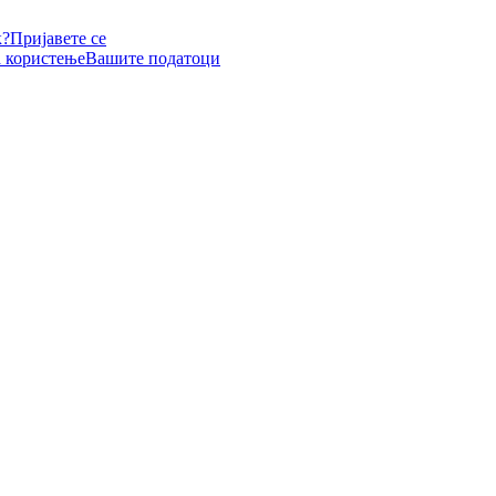
к?
Пријавете се
а користење
Вашите податоци