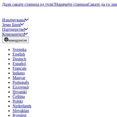
Дали сакате станица од тули?
Нарачајте станица
Сакате да го ла
Изнајмување
Земи Брик
Партнерство
Компанијата
македонски
Svenska
English
Deutsch
Español
Français
Italiano
Magyar
Português
Ελληνικά
Hrvatski
Čeština
Polski
Nederlands
Slovakian
Română